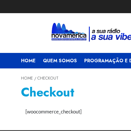
Skip
to
content
HOME
QUEM SOMOS
PROGRAMAÇÃO E D
HOME
CHECKOUT
Checkout
[woocommerce_checkout]